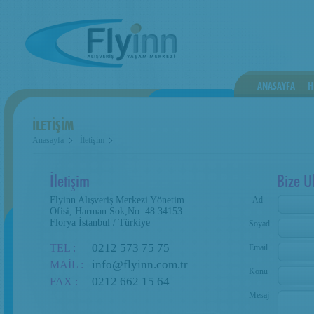
ANASAYFA
H
İLETİŞİM
Anasayfa
İletişim
İletişim
Bize U
Flyinn Alışveriş Merkezi Yönetim
Ad
Ofisi, Harman Sok,No: 48 34153
Florya İstanbul / Türkiye
Soyad
0212 573 75 75
TEL :
Email
info@flyinn.com.tr
MAİL :
Konu
0212 662 15 64
FAX :
Mesaj